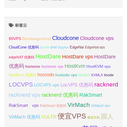
标签云
Cloudcone
Cloudcone vps
Bandwagonhost
80VPS
CloudCone 优惠码
EdgeNat
dmit
DiyVM
DogYun
EdgeNat vps
HostDare
HostDare vps
HostDare
edgeNAT 优惠码
优惠码
HostKvm
HostKVM vps
hosteons
hosteons vps
hostodo
hostodo vps
HostKvm 优惠码
HostUS
KVMLA
linode
LOCVPS
racknerd
LocVPS 优惠码
LOCVPS vps
racknerd vps
RakSmart
racknerd 优惠码
VirMach
RakSmart vps
RakSmart 优惠码
VirMach vps
便宜VPS
国人
VULTR
VirMach 优惠码
傲游主机