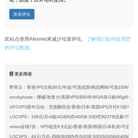
此站点使用Akismet来减少垃圾评论。
了解我们如何处理您
的评论数据
。
更多阅读
野草云：香港VPS主机88元/年起/可选优质/精品网络/可选100M不限
smokyhosts：挪威/加拿大/美国VPS/$90/年/8G内存/2核/80gNVMe
UFOVPS新年活动：充值翻倍送/香港/日本/美国VPS月付9.5折年付
LOCVPS：108元/月/4核/4GB内存/40GB SSD空间/3TB流量/750M
vmiss促销7折：VPS低至8.9元起/香港/美国/韩国/日本机房/可选CN2 G
LOCVPS：44元/月起-四核/8GB内存/50GB SSD/500GB@40M