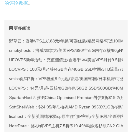
的评论数据
。
更多阅读
野草云：香港VPS主机88元/年起/可选优质/精品网络/可选100M不限
smokyhosts：挪威/加拿大/美国VPS/$90/年/8G内存/2核/80gNVMe
UFOVPS新年活动：充值翻倍送/香港/日本/美国VPS月付9.5折年付
LOCVPS：108元/月/4核/4GB内存/40GB SSD空间/3TB流量/750M
vmiss促销7折：VPS低至8.9元起/香港/美国/韩国/日本机房/可选CN2 G
LOCVPS：44元/月起-四核/8GB内存/50GB SSD/500GB@40M
SpartanHost西雅图China Optimised Premium补货8折$19.2/月
SoftShellWeb：$24.95/年/1核@AMD Ryzen 9950X/1GB内存/
lisahost：全新英国纯净双isp原生住宅IP主机/全新IP段/全新宿主机
HostDare：洛杉矶VPS主机7.5折/$19.49/年起/洛杉矶CN2 GIA