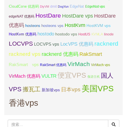
CloudCone 优惠码
EdgeNat
dmit
DiyVM
DogYun
EdgeNat vps
HostDare
HostDare vps
HostDare
edgeNAT 优惠码
优惠码
HostKvm
HostKVM vps
hosteons
hosteons vps
hostodo
hostodo vps
HostKvm 优惠码
HostUS
KVMLA
linode
LOCVPS
racknerd
LocVPS 优惠码
LOCVPS vps
racknerd vps
RakSmart
racknerd 优惠码
VirMach
RakSmart vps
RakSmart 优惠码
VirMach vps
便宜VPS
国人
VULTR
VirMach 优惠码
傲游主机
美国VPS
VPS
搬瓦工
日本vps
新加坡vps
香港vps