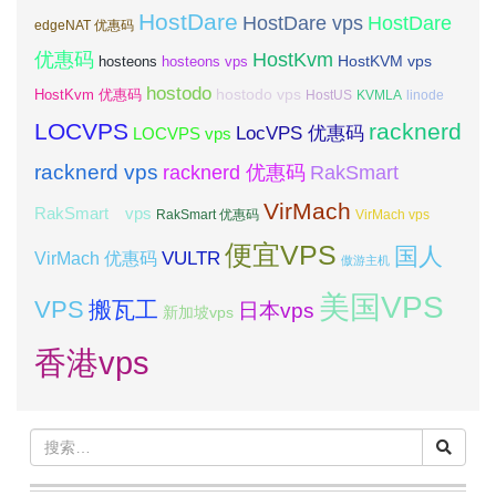
HostDare
HostDare vps
HostDare
edgeNAT 优惠码
优惠码
HostKvm
HostKVM vps
hosteons
hosteons vps
hostodo
hostodo vps
HostKvm 优惠码
HostUS
KVMLA
linode
LOCVPS
racknerd
LocVPS 优惠码
LOCVPS vps
racknerd vps
RakSmart
racknerd 优惠码
VirMach
RakSmart vps
RakSmart 优惠码
VirMach vps
便宜VPS
国人
VULTR
VirMach 优惠码
傲游主机
美国VPS
VPS
搬瓦工
日本vps
新加坡vps
香港vps