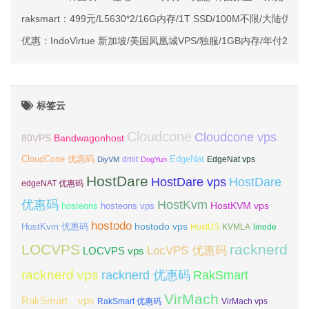
raksmart：499元/L5630*2/16G内存/1T SSD/100M不限/大陆优
优惠：IndoVirtue 新加坡/美国凤凰城VPS/独服/1GB内存/年付29美
标签云
Cloudcone
Cloudcone vps
Bandwagonhost
80VPS
CloudCone 优惠码
EdgeNat
dmit
DiyVM
DogYun
EdgeNat vps
HostDare
HostDare vps
HostDare
edgeNAT 优惠码
优惠码
HostKvm
HostKVM vps
hosteons
hosteons vps
hostodo
hostodo vps
HostKvm 优惠码
HostUS
KVMLA
linode
LOCVPS
racknerd
LocVPS 优惠码
LOCVPS vps
racknerd vps
RakSmart
racknerd 优惠码
VirMach
RakSmart vps
RakSmart 优惠码
VirMach vps