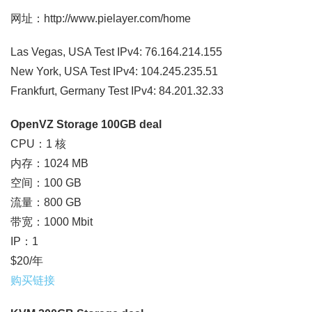
网址：http://www.pielayer.com/home
Las Vegas, USA Test IPv4: 76.164.214.155
New York, USA Test IPv4: 104.245.235.51
Frankfurt, Germany Test IPv4: 84.201.32.33
OpenVZ Storage 100GB deal
CPU：1 核
内存：1024 MB
空间：100 GB
流量：800 GB
带宽：1000 Mbit
IP：1
$20/年
购买链接