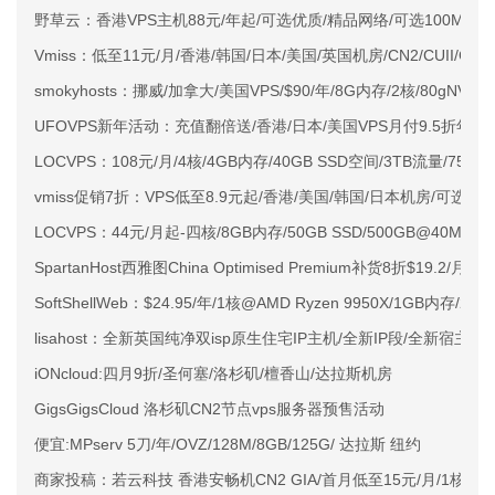
野草云：香港VPS主机88元/年起/可选优质/精品网络/可选100M不限
Vmiss：低至11元/月/香港/韩国/日本/美国/英国机房/CN2/CUII/CMI
smokyhosts：挪威/加拿大/美国VPS/$90/年/8G内存/2核/80gNVMe
UFOVPS新年活动：充值翻倍送/香港/日本/美国VPS月付9.5折年付
LOCVPS：108元/月/4核/4GB内存/40GB SSD空间/3TB流量/750M
vmiss促销7折：VPS低至8.9元起/香港/美国/韩国/日本机房/可选CN2 G
LOCVPS：44元/月起-四核/8GB内存/50GB SSD/500GB@40M
SpartanHost西雅图China Optimised Premium补货8折$19.2/月
SoftShellWeb：$24.95/年/1核@AMD Ryzen 9950X/1GB内存/
lisahost：全新英国纯净双isp原生住宅IP主机/全新IP段/全新宿主机
iONcloud:四月9折/圣何塞/洛杉矶/檀香山/达拉斯机房
GigsGigsCloud 洛杉矶CN2节点vps服务器预售活动
便宜:MPserv 5刀/年/OVZ/128M/8GB/125G/ 达拉斯 纽约
商家投稿：若云科技 香港安畅机CN2 GIA/首月低至15元/月/1核/10