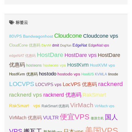
标签云
Cloudcone
Cloudcone vps
Bandwagonhost
80VPS
CloudCone 优惠码
EdgeNat
dmit
DiyVM
DogYun
EdgeNat vps
HostDare
HostDare vps
HostDare
edgeNAT 优惠码
优惠码
HostKvm
HostKVM vps
hosteons
hosteons vps
hostodo
hostodo vps
HostKvm 优惠码
HostUS
KVMLA
linode
LOCVPS
racknerd
LocVPS 优惠码
LOCVPS vps
racknerd vps
RakSmart
racknerd 优惠码
VirMach
RakSmart vps
RakSmart 优惠码
VirMach vps
便宜VPS
国人
VULTR
VirMach 优惠码
傲游主机
美国VPS
VPS
搬瓦工
日本vps