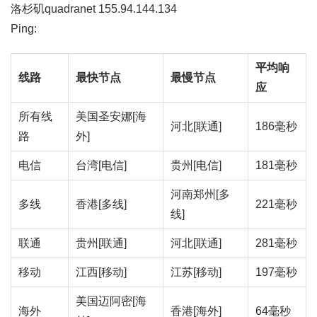
洛杉矶quadranet 155.94.144.134
Ping:
平均响
线路
最快节点
最慢节点
应
所有线
美国圣安娜[海
河北[联通]
186毫秒
路
外]
电信
台湾[电信]
贵州[电信]
181毫秒
河南郑州[多
多线
香港[多线]
221毫秒
线]
联通
贵州[联通]
河北[联通]
281毫秒
移动
江西[移动]
江苏[移动]
197毫秒
美国迈阿密[海
海外
香港[海外]
64毫秒