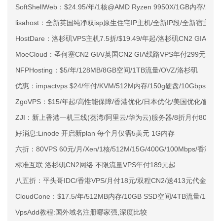
SoftShellWeb：$24.95/年/1核@AMD Ryzen 9950X/1GB内存/
lisahost：全新英国纯净双isp原生住宅IP主机/全新IP段/全新宿主机
HostDare：洛杉矶VPS主机7.5折/$19.49/年起/洛杉矶CN2 GIA
MoeCloud：圣何塞CN2 GIA/英国CN2 GIA线路VPS年付299元起
NFPHosting：$5/年/128MB/8GB空间/1TB流量/OVZ/洛杉矶
优惠：impactvps $24/年付/KVM/512M内存/150g硬盘/10Gbps端
ZgoVPS：$15/年起/高性能保障/香港优化/日本优化/美国优化/解锁
ZJI：新上香港一机三线(葵湾/阿里云/华为云)服务器/8折月付800元
好消息:Linode 开启新plan 每个月仅需5美元 1G内存
六折：80VPS 60元/月/Xen/1核/512M/15G/400G/100Mbps/香港3
标准互联 洛杉矶CN2网络 不限流量VPS年付189元起
八五折：平头哥IDC/香港VPS/月付18元/双程CN2/送413元代金券 
CloudCone：$17.5/年/512MB内存/10GB SSD空间/4TB流量/1G
VpsAdd教程:国外域名注册哪家强,深度比较