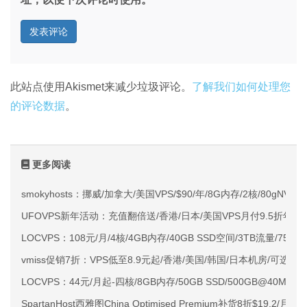
此站点使用Akismet来减少垃圾评论。
了解我们如何处理您
的评论数据
。
更多阅读
smokyhosts：挪威/加拿大/美国VPS/$90/年/8G内存/2核/80gNVMe
UFOVPS新年活动：充值翻倍送/香港/日本/美国VPS月付9.5折年付
LOCVPS：108元/月/4核/4GB内存/40GB SSD空间/3TB流量/750M
vmiss促销7折：VPS低至8.9元起/香港/美国/韩国/日本机房/可选CN2 G
LOCVPS：44元/月起-四核/8GB内存/50GB SSD/500GB@40M
SpartanHost西雅图China Optimised Premium补货8折$19.2/月