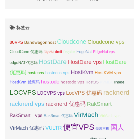
标签云
Cloudcone
Cloudcone vps
Bandwagonhost
80VPS
CloudCone 优惠码
EdgeNat
dmit
DiyVM
DogYun
EdgeNat vps
HostDare
HostDare vps
HostDare
edgeNAT 优惠码
优惠码
HostKvm
HostKVM vps
hosteons
hosteons vps
hostodo
hostodo vps
HostKvm 优惠码
HostUS
KVMLA
linode
LOCVPS
racknerd
LocVPS 优惠码
LOCVPS vps
racknerd vps
RakSmart
racknerd 优惠码
VirMach
RakSmart vps
RakSmart 优惠码
VirMach vps
便宜VPS
国人
VULTR
VirMach 优惠码
傲游主机