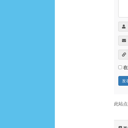
在
此站点