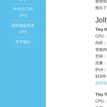
面得知
推出了
年付15刀内
VPS
Jol
国外稳定高速
Tiny 
VPS
CPU：
关于我们
内存：1
突发内
空间：1
流量：5
IPv4：
$15/年
购买地
Tiny 
CPU：