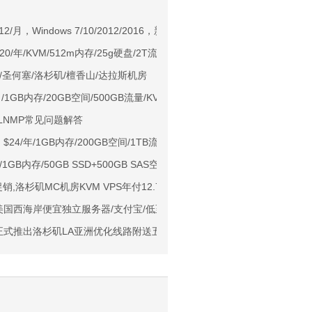
NIX/支持主流AI访问
：$12/月，Windows 7/10/2012/2016，新加坡等6机房
37高速线路
 $20/年/KVM/512m内存/25g硬盘/2T流量/拉斯维加斯
月9折/圣何塞/洛杉矶/檀香山/达拉斯机房
用户下单送30元
/月/1GB内存/20GB空间/500GB流量/KVM/新加坡/香港
ps端口/KVM/深港IX/双端独立IP/香港原生IP
用LNMP常见问题解答
929/CMIN2/软银等线路
S：$24/年/1GB内存/200GB空间/1TB流量/1Gbps/KVM/日本/新加坡/越南
标准区/国内优化网络
1GB内存/50GB SSD+500GB SAS空间/500GB流量/100Mbps端口/KV
Ryzen7950x/4GB/100GB NVMe/5TB@10Gbps/免费DDoS防御
诞促销,洛杉矶MC机房KVM VPS年付12.7美元起
Me空间/6TB流量/10Gbps端口/KVM/洛杉矶
ing：美国西海岸便宜独立服务器/支付宝/低至$26.95/月起
1元起
e正式推出洛杉矶LA亚洲优化线路附送五刀优惠码