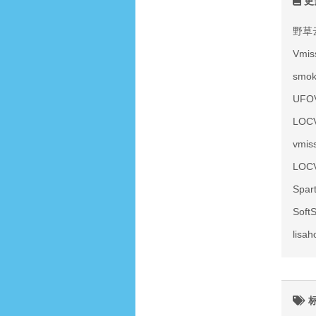
更
野草
Vmi
smo
UF
LOC
vmi
LOC
Spa
Sof
lis