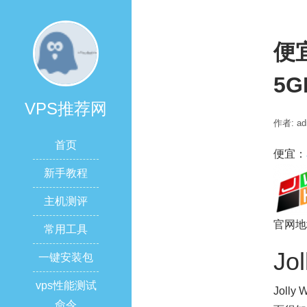
便宜
5G
VPS推荐网
作者: ad
首页
便宜：
新手教程
主机测评
官网地
常用工具
Jo
一键安装包
vps性能测试
Joll
命令