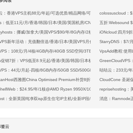
多阅读
云：香港VPS主机88元/年起/可选优质/精品网络/可选100M不限流量/免费C
colossuscloud
ss：低至11元/月/香港/韩国/日本/美国/英国机房/CN2/CUII/CMIN2/AS48
五折:Websound
kyhosts：挪威/加拿大/美国VPS/$90/年/8G内存/2核/80gNVMe/4T流量
iONcloud:四
OVPS新年活动：充值翻倍送/香港/日本/美国VPS月付9.5折年付8折起/新
StarryDNS：$7
VPS：108元/月/4核/4GB内存/40GB SSD空间/3TB流量/750Mbps-1Gb
VpsAdd教程:使
ss促销7折：VPS低至8.9元起/香港/美国/韩国/日本机房/可选CN2 GIA/AS9
GreenCloudVP
VPS：44元/月起-四核/8GB内存/50GB SSD/500GB@40Mbps/香港
咕咕云：233元/年/
rtanHost西雅图China Optimised Premium补货8折$19.2/月起-四核AMD 
CloudCone 圣
tShellWeb：$24.95/年/1核@AMD Ryzen 9950X/1GB内存/20GB NV
reprisehost
ahost：全新英国纯净双isp原生住宅IP主机/全新IP段/全新宿主机/9折月付6
消息：Ramnod
标签云