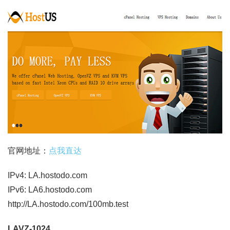
官网地址：
点我直达
IPv4: LA.hostodo.com
IPv6: LA6.hostodo.com
http://LA.hostodo.com/100mb.test
LAVZ-1024