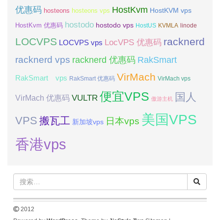
优惠码
HostKvm
HostKVM vps
hosteons
hosteons vps
hostodo
hostodo vps
HostKvm 优惠码
HostUS
KVMLA
linode
LOCVPS
racknerd
LocVPS 优惠码
LOCVPS vps
racknerd vps
RakSmart
racknerd 优惠码
VirMach
RakSmart vps
RakSmart 优惠码
VirMach vps
便宜VPS
国人
VULTR
VirMach 优惠码
傲游主机
美国VPS
VPS
搬瓦工
日本vps
新加坡vps
香港vps
2012