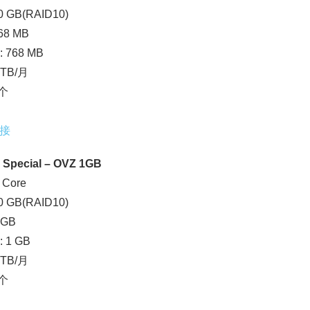
 GB(RAID10)
68 MB
: 768 MB
 TB/月
1个
接
 Special – OVZ 1GB
 Core
 GB(RAID10)
 GB
: 1 GB
 TB/月
1个