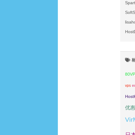
Spa
Sof
lis
Hos
80V
vps
e
Host
优
Vi
日本