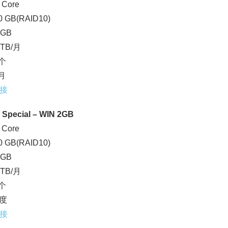
 Core
 GB(RAID10)
 GB
 TB/月
1个
/月
接
 Special – WIN 2GB
 Core
 GB(RAID10)
 GB
 TB/月
1个
季度
接