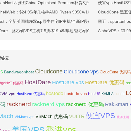
rtanHost西雅图China Optimised Premium补货8折$19.2/月起-四核AMD 
便宜vps:HostUS/
tShellWeb：$24.95/年/1核@AMD Ryzen 9950X/1GB内存/20GB NV
CloudCone 
ahost：全新英国纯净双isp原生住宅IP主机/全新IP段/全新宿主机/9折月付6
黑五：spartanho
tDare：洛杉矶VPS主机7.5折/$19.49/年起/洛杉矶CN2 GIA/日本/保加利
AlphaVPS：€3.
标签云
Cloudcone
Cloudcone vps
Bandwagonhost
PS
CloudCone 优惠码
HostDare
HostDare vps
HostDare 优惠码
ho
dgeNAT 优惠码
L
hostodo
KVM vps
hostodo vps
HostKvm 优惠码
HostUS
KVMLA
linode
racknerd
racknerd vps
RakSmart
racknerd 优惠码
惠码
便宜VPS
rMach
VULTR
VirMach 优惠码
VirMach vps
傲游主机
香港vps
美国VPS
vps