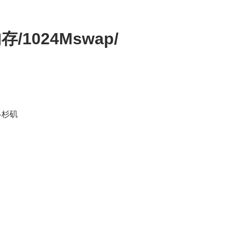
存/1024Mswap/
/洛杉矶