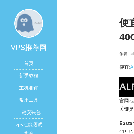
便宜
40
VPS推荐网
作者: ad
首页
便宜:
A
新手教程
主机测评
常用工具
官网地
关键是
一键安装包
Easte
vps性能测试
CPU:2
命令