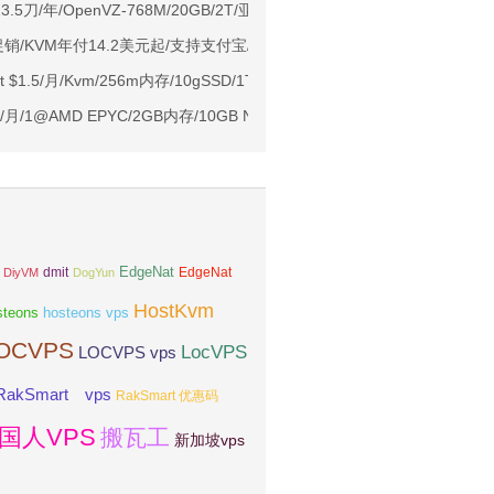
Ryzen7950x/4GB/100GB NVMe/5TB@10Gbps/免费DDoS防御
13.5刀/年/OpenVZ-768M/20GB/2T/亚特兰大
Me空间/6TB流量/10Gbps端口/KVM/洛杉矶
黑五促销/KVM年付14.2美元起/支持支付宝/洛杉矶机房
1元起
st $1.5/月/Kvm/256m内存/10gSSD/1T流量/G口/西雅图/20Gddos保护
亚VPS九折
99/月/1@AMD EPYC/2GB内存/10GB NVMe空间/1TB流量/1Gbps端口/
EdgeNat
dmit
DiyVM
DogYun
EdgeNat
HostKvm
steons
hosteons vps
OCVPS
LocVPS
LOCVPS vps
RakSmart vps
RakSmart 优惠码
国人VPS
搬瓦工
新加坡vps