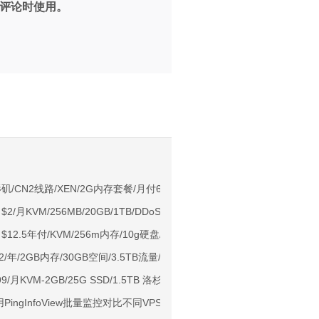
评论时使用。
。
NIX/支持主流AI访问
杉矶/CN2线路/XEN/2G内存套餐/月付69元
t $2/月KVM/256MB/20GB/1TB/DDoS保护 西雅图
用户下单送30元
on $12.5年付/KVM/256m内存/10g硬盘/500g流量/洛杉矶
ps端口/KVM/深港IX/双端独立IP/香港原生IP
$12/年/2GB内存/30GB空间/3.5TB流量/OpenVZ/洛杉矶
929/CMIN2/软银等线路
.99/月KVM-2GB/25G SSD/1.5TB 洛杉矶
标准区/国内优化网络
PingInfoView批量监控对比不同VPS的IP