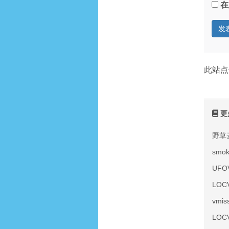
在
此站点
更
野草
smo
UF
LOC
vmi
LOC