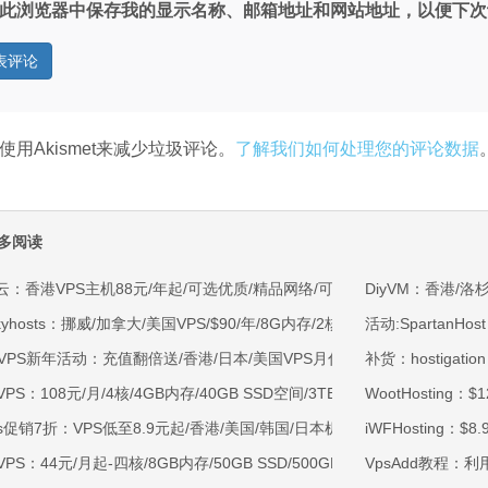
此浏览器中保存我的显示名称、邮箱地址和网站地址，以便下次
使用Akismet来减少垃圾评论。
了解我们如何处理您的评论数据
多阅读
云：香港VPS主机88元/年起/可选优质/精品网络/可选100M不限流量/免费C
DiyVM：香港/洛
kyhosts：挪威/加拿大/美国VPS/$90/年/8G内存/2核/80gNVMe/4T流量
活动:SpartanHos
OVPS新年活动：充值翻倍送/香港/日本/美国VPS月付9.5折年付8折起/新
补货：hostigati
VPS：108元/月/4核/4GB内存/40GB SSD空间/3TB流量/750Mbps-1Gb
WootHosting：
ss促销7折：VPS低至8.9元起/香港/美国/韩国/日本机房/可选CN2 GIA/AS9
iWFHosting：$8
VPS：44元/月起-四核/8GB内存/50GB SSD/500GB@40Mbps/香港
VpsAdd教程：利用