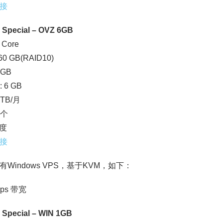
接
 Special – OVZ 6GB
 Core
0 GB(RAID10)
 GB
: 6 GB
 TB/月
 个
季度
接
有Windows VPS，基于KVM，如下：
bps 带宽
 Special – WIN 1GB